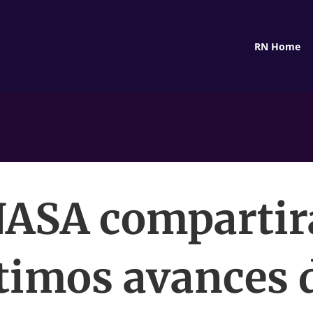
RN Home
NASA compartirá
timos avances 