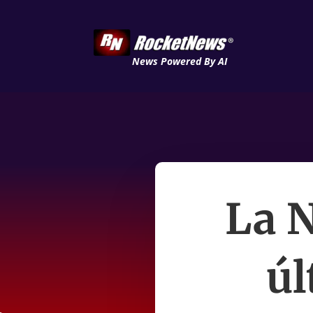
News Powered By AI
La 
úl